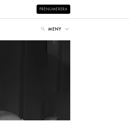
PRENUMERERA
MENY
NYHETSBREV
BALANS
KIDS
KONTAKT
OM OSS
OM COOKIES
HANTERA PREFERENSER
INTEGRITETSPOLICY