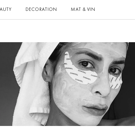
EAUTY
DECORATION
MAT & VIN
MAT & VIN
HOROSKOP
– MAT
– DAGENS
– DRYCK
– MÅNADENS
– BAKNING
– ÅRETS
– VEGETARISKT
ELLE-GALAN
 ALLA RECEPT
NÖJE
VIDEO
LIFESTYLE
BLOGGAR
HÄLSA
MEMBER