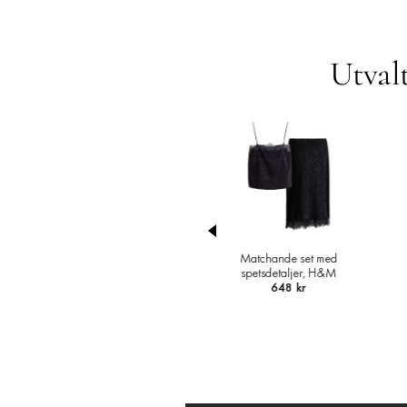
Utvalt
nt
Matchande set med
Hårnål, & Other
spetsdetaljer, H&M
Stories
648 kr
170 kr