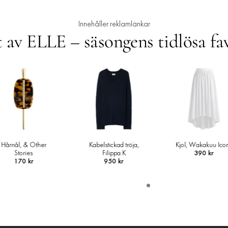
Innehåller reklamlänkar
 av ELLE – säsongens tidlösa fa
Kabelstickad tröja,
Kjol, Wakakuu Icons
Loafers, H&M
Filippa K
390 kr
299 kr
950 kr