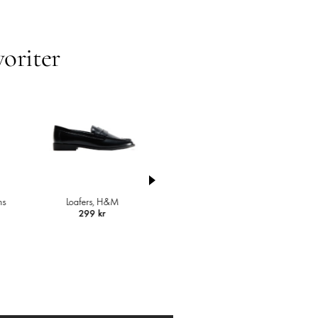
voriter
Skjortjacka i ullmix,
Arket
1 490 kr