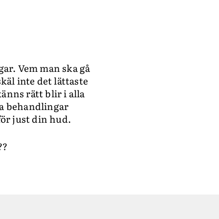
ngar. Vem man ska gå
käl inte det lättaste
ns rätt blir i alla
öra behandlingar
ör just din hud.
??