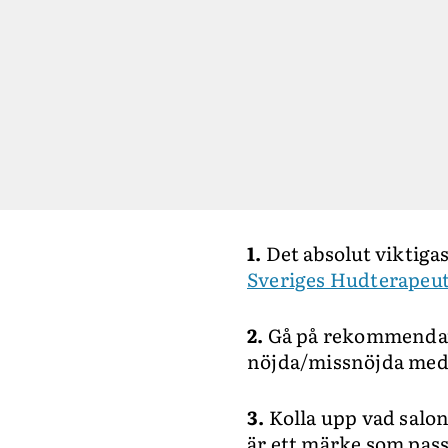
1.
Det absolut viktigas
Sveriges Hudterapeut
2.
Gå på rekommendatio
nöjda/missnöjda med?
3.
Kolla upp vad salo
är ett märke som pass