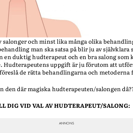
av salonger och minst lika många olika behandli
behandling man ska satsa på blir ju av självklara s
 en duktig hudterapeut och en bra salong som kän
are. Hudterapeutens uppgift är ju förutom att utf
 föreslå de rätta behandlingarna och metoderna f
an den där magiska hudterapeuten/salongen då?
ILL DIG VID VAL AV HUDTERAPEUT/SALONG: